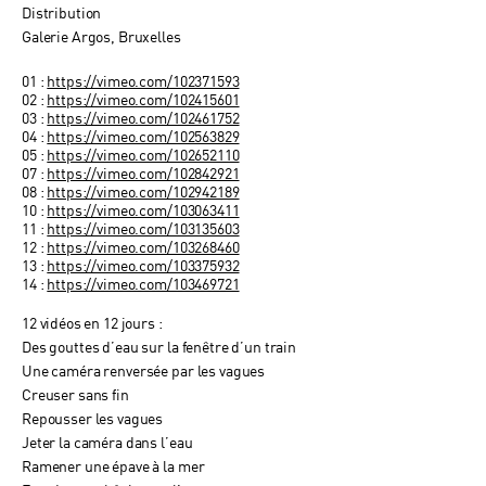
Distribution
Galerie Argos, Bruxelles
01 :
https://vimeo.com/102371593
02 :
https://vimeo.com/102415601
03 :
https://vimeo.com/102461752
04 :
https://vimeo.com/102563829
05 :
https://vimeo.com/102652110
07 :
https://vimeo.com/102842921
08 :
https://vimeo.com/102942189
10 :
https://vimeo.com/103063411
11 :
https://vimeo.com/103135603
12 :
https://vimeo.com/103268460
13 :
https://vimeo.com/103375932
14 :
https://vimeo.com/103469721
12 vidéos en 12 jours :
Des gouttes d’eau sur la fenêtre d’un train
Une caméra renversée par les vagues
Creuser sans fin
Repousser les vagues
Jeter la caméra dans l’eau
Ramener une épave à la mer