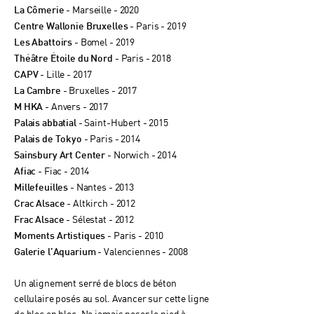
- Marseille - 2020
La Cômerie
- Paris - 2019
Centre Wallonie Bruxelles
- Bomel - 2019
Les Abattoirs
- Paris - 2018
Théâtre Étoile du Nord
- Lille - 2017
CAPV
- Bruxelles - 2017
La Cambre
- Anvers - 2017
M HKA
- Saint-Hubert - 2015
Palais abbatial
- Paris - 2014
Palais de Tokyo
- Norwich - 2014
Sainsbury Art Center
- Fiac - 2014
Afiac
- Nantes - 2013
Millefeuilles
- Altkirch - 2012
Crac Alsace
- Sélestat - 2012
Frac Alsace
- Paris - 2010
Moments Artistiques
- Valenciennes - 2008
Galerie l’Aquarium
Un alignement serré de blocs de béton
cellulaire posés au sol. Avancer sur cette ligne
de bloc en bloc. Ne jamais poser le pied à