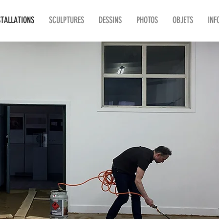
STALLATIONS
SCULPTURES
DESSINS
PHOTOS
OBJETS
INF