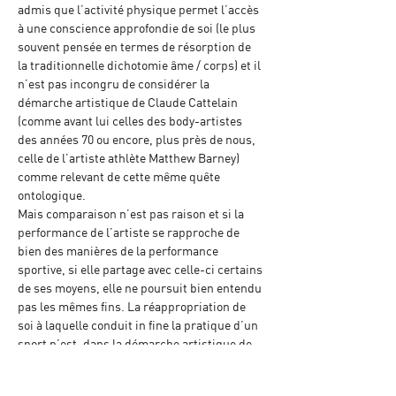
admis que l’activité physique permet l’accès 
à une conscience approfondie de soi (le plus 
souvent pensée en termes de résorption de 
la traditionnelle dichotomie âme / corps) et il 
n’est pas incongru de considérer la 
démarche artistique de Claude Cattelain 
(comme avant lui celles des body-artistes 
des années 70 ou encore, plus près de nous, 
celle de l’artiste athlète Matthew Barney) 
comme relevant de cette même quête 
ontologique.
Mais comparaison n’est pas raison et si la 
performance de l’artiste se rapproche de 
bien des manières de la performance 
sportive, si elle partage avec celle-ci certains 
de ses moyens, elle ne poursuit bien entendu 
pas les mêmes fins. La réappropriation de 
soi à laquelle conduit in fine la pratique d’un 
sport n’est, dans la démarche artistique de 
Claude Cattelain, qu’une étape ou plutôt 
qu’un moyen en vue d’autres objectifs. Elle 