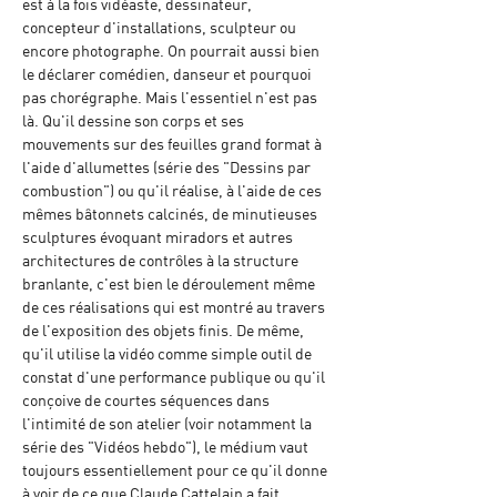
est à la fois vidéaste, dessinateur, 
concepteur d'installations, sculpteur ou 
encore photographe. On pourrait aussi bien 
le déclarer comédien, danseur et pourquoi 
pas chorégraphe. Mais l'essentiel n'est pas 
là. Qu'il dessine son corps et ses 
mouvements sur des feuilles grand format à 
l'aide d'allumettes (série des "Dessins par 
combustion") ou qu'il réalise, à l'aide de ces 
mêmes bâtonnets calcinés, de minutieuses 
sculptures évoquant miradors et autres 
architectures de contrôles à la structure 
branlante, c'est bien le déroulement même 
de ces réalisations qui est montré au travers 
de l'exposition des objets finis. De même, 
qu'il utilise la vidéo comme simple outil de 
constat d'une performance publique ou qu'il 
conçoive de courtes séquences dans 
l'intimité de son atelier (voir notamment la 
série des "Vidéos hebdo"), le médium vaut 
toujours essentiellement pour ce qu'il donne 
à voir de ce que Claude Cattelain a fait. 