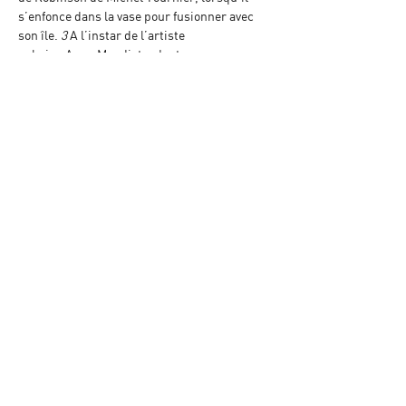
s’enfonce dans la vase pour fusionner avec 
son île. 
3
 A l’instar de l’artiste
cubaine Anna Mendieta, dont on a 
récemment pu découvrir la production 
cinématographique longtemps restée dans 
l’ombre,
4
 le parcours de Claude Cattelain 
tient à bien des égards de la lutte pour le 
dépassement de soi, qui trouve son 
achèvement (et peut-être, qui sait, un 
certain apaisement) à travers la rencontre 
avec la nature. Le corps y retrouve son 
berceau initial, la terre-mère nourricière, 
demeure de tous les possibles.
Septembre Tiberghien
 1 
Voir Jean-Michel Bouhours et Patrick de 
Haas, dir. Man Ray, directeur du mauvais 
movies, id. Centre Georges Pompidou, Paris, 
1997.
2 
Contrairement à ce que laisse entendre le 